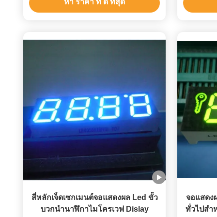
หา ราคา ที่ ดี ที่สุด
สี่หลักเจ็ดเซกเมนต์จอแสดงผล Led ขั้ว
จอแสดงผ
บวกนำนาฬิกาไมโครเวฟ Dislay
ทั่วไปสำ