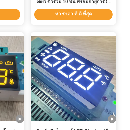
เดียว ขั้วร่วม 10 พิน พร้อมอายุการใช้
งาน 10000 ชั่วโมง และความยาวคลื่น
หา ราคา ที่ ดี ที่สุด
620-625 นาโนเมตร สำหรับแผงหน้าปัด