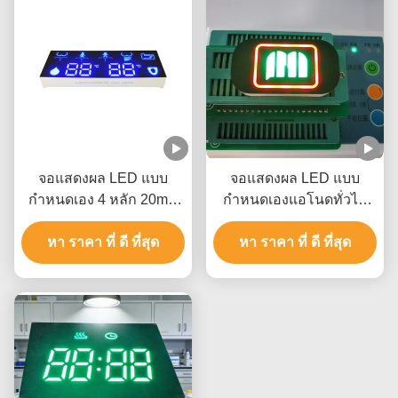
จอแสดงผล LED แบบ
จอแสดงผล LED แบบ
กำหนดเอง 4 หลัก 20mA
กำหนดเองแอโนดทั่วไป
9.8 มม. สำหรับห้องน้ำ
35mcd สำหรับบุหรี่
หา ราคา ที่ ดี ที่สุด
อัจฉริยะ
หา ราคา ที่ ดี ที่สุด
อิเล็กทรอนิกส์