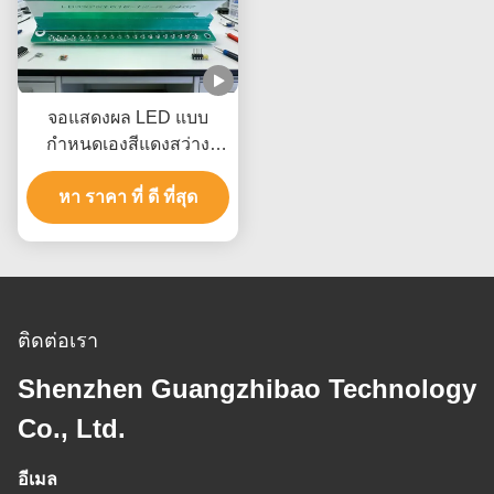
จอแสดงผล LED แบบ
กำหนดเองสีแดงสว่าง
พิเศษ 4 หลักสำหรับการวัด
ทางอุตสาหกรรมและ
หา ราคา ที่ ดี ที่สุด
อุปกรณ์ดิจิทัล
ติดต่อเรา
Shenzhen Guangzhibao Technology
Co., Ltd.
อีเมล