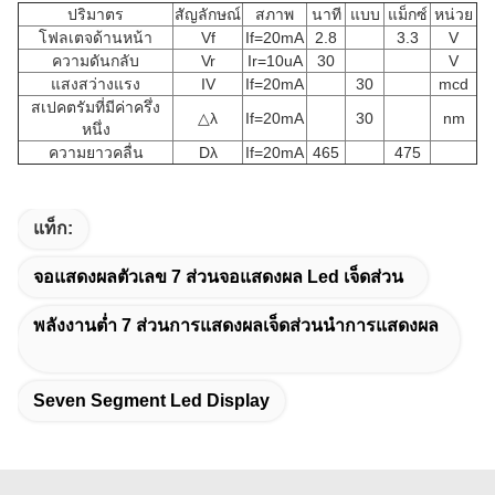
ปริมาตร
สัญลักษณ์
สภาพ
นาที
แบบ
แม็กซ์
หน่วย
โฟลเตจด้านหน้า
Vf
If=20mA
2.8
3.3
V
ความดันกลับ
Vr
Ir=10uA
30
V
แสงสว่างแรง
IV
If=20mA
30
mcd
สเปคตรัมที่มีค่าครึ่ง
△λ
If=20mA
30
nm
หนึ่ง
ความยาวคลื่น
Dλ
If=20mA
465
475
แท็ก:
จอแสดงผลตัวเลข 7 ส่วนจอแสดงผล Led เจ็ดส่วน
พลังงานต่ำ 7 ส่วนการแสดงผลเจ็ดส่วนนำการแสดงผล
Seven Segment Led Display