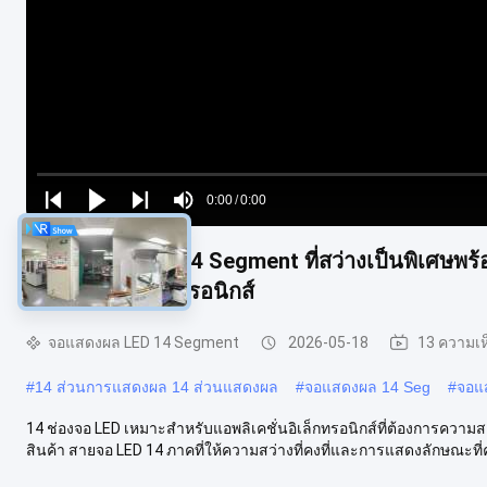
Loaded
:
0%
0:00
/
0:00
Play
Play
Play
Mute
Current
Duration
next
next
จอแสดงผล LED 14 Segment ที่สว่างเป็นพิเศษพร
Time
ใช้งานทางอิเล็กทรอนิกส์
จอแสดงผล LED 14 Segment
2026-05-18
13 ความเห
#
14 ส่วนการแสดงผล 14 ส่วนแสดงผล
#
จอแสดงผล 14 Seg
#
จอแ
14 ช่องจอ LED เหมาะสําหรับแอพลิเคชั่นอิเล็กทรอนิกส์ที่ต้องการ
สินค้า สายจอ LED 14 ภาคที่ให้ความสว่างที่คงที่และการแสดงลักษณะที่