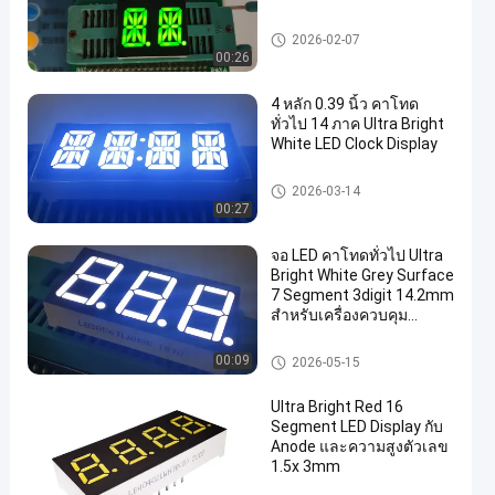
จอแสดงผล LED 14 Segment
2026-02-07
00:26
4 หลัก 0.39 นิ้ว คาโทด
ทั่วไป 14 ภาค Ultra Bright
White LED Clock Display
จอแสดงผล LED 7 ส่วน
2026-03-14
00:27
en
จอ LED คาโทดทั่วไป Ultra
Bright White Grey Surface
7 Segment 3digit 14.2mm
สําหรับเครื่องควบคุม
อุณหภูมิ
จอแสดงผล LED 7 ส่วน
00:09
2026-05-15
Ultra Bright Red 16
Segment LED Display กับ
Anode และความสูงตัวเลข
1.5x 3mm